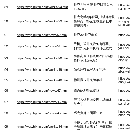
扑克几张报警 扑克牌可以出
https://
89
https://wap.hljyifu.com/works/54.html
pai-ke-
12345吗
扑克之城app官网,《棋牌竞技
https:/
90
https://wap.hljyifu.com/works/53.html
新风尚：扑克之城全新版本
wang-qi
lai-xi.w
震撼来袭》
扑克ap-扑克前沿
91
https://wap.hljyifu.com/news/52.html
https:/
手机扫码扑克设备有哪些、
https:/
92
https://wap.hljyifu.com/news/51.html
you-nei
扫码扑克牌手机有什么款式
情侣高颜值扑克牌(情侣高颜
https://
93
https://wap.hljyifu.com/works/50.html
qing-ly
值扑克牌怎么玩)
https:/
怎么用扑克牌大金字塔
94
https://wap.hljyifu.com/works/49.html
zi-ta.we
https:/
德州风云扑克牌单机
95
https://wap.hljyifu.com/works/48.html
dan-ji.w
德克萨斯扑克游戏
96
https://wap.hljyifu.com/news/47.html
https:/
府谷人炕头上耍牌，场面太
https:/
97
https://wap.hljyifu.com/news/46.html
pai-cha
红火了
https://
巧克力牌上面写什么
98
https://wap.hljyifu.com/news/45.html
shen-m
小孩子玩打扑克好吗吗—孩
https:/
99
https://wap.hljyifu.com/works/44.html
子玩纸牌游戏：利与弊家长
ma-ma-ha