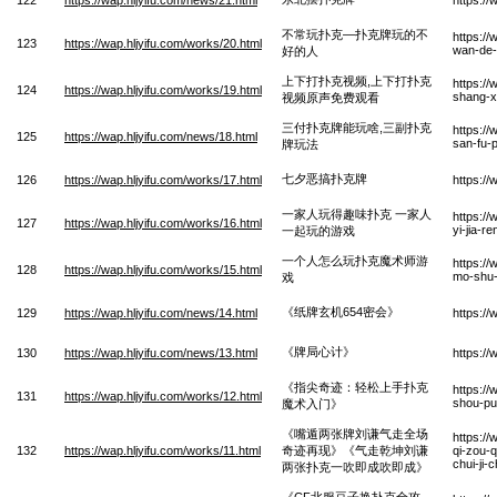
不常玩扑克—扑克牌玩的不
https:/
123
https://wap.hljyifu.com/works/20.html
wan-de-
好的人
上下打扑克视频,上下打扑克
https:/
124
https://wap.hljyifu.com/works/19.html
shang-x
视频原声免费观看
三付扑克牌能玩啥,三副扑克
https:/
125
https://wap.hljyifu.com/news/18.html
san-fu-
牌玩法
七夕恶搞扑克牌
126
https://wap.hljyifu.com/works/17.html
https:/
一家人玩得趣味扑克 一家人
https://
127
https://wap.hljyifu.com/works/16.html
yi-jia-r
一起玩的游戏
一个人怎么玩扑克魔术师游
https:/
128
https://wap.hljyifu.com/works/15.html
mo-shu-
戏
《纸牌玄机654密会》
129
https://wap.hljyifu.com/news/14.html
https://
《牌局心计》
130
https://wap.hljyifu.com/news/13.html
https://
《指尖奇迹：轻松上手扑克
https://
131
https://wap.hljyifu.com/works/12.html
shou-pu
魔术入门》
《嘴遁两张牌刘谦气走全场
https://
132
https://wap.hljyifu.com/works/11.html
奇迹再现》《气走乾坤刘谦
qi-zou-q
chui-ji-
两张扑克一吹即成吹即成》
《CF北服豆子换扑克全攻