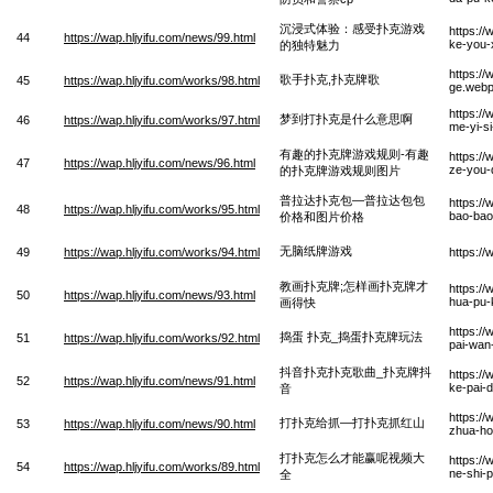
沉浸式体验：感受扑克游戏
https://
44
https://wap.hljyifu.com/news/99.html
ke-you-x
的独特魅力
https:/
歌手扑克,扑克牌歌
45
https://wap.hljyifu.com/works/98.html
ge.web
https:/
梦到打扑克是什么意思啊
46
https://wap.hljyifu.com/works/97.html
me-yi-s
有趣的扑克牌游戏规则-有趣
https:/
47
https://wap.hljyifu.com/news/96.html
ze-you-
的扑克牌游戏规则图片
普拉达扑克包—普拉达包包
https:/
48
https://wap.hljyifu.com/works/95.html
bao-bao-
价格和图片价格
无脑纸牌游戏
49
https://wap.hljyifu.com/works/94.html
https:/
教画扑克牌;怎样画扑克牌才
https:/
50
https://wap.hljyifu.com/news/93.html
hua-pu-
画得快
https:/
捣蛋 扑克_捣蛋扑克牌玩法
51
https://wap.hljyifu.com/works/92.html
pai-wan
抖音扑克扑克歌曲_扑克牌抖
https:/
52
https://wap.hljyifu.com/news/91.html
ke-pai-
音
https:/
打扑克给抓—打扑克抓红山
53
https://wap.hljyifu.com/news/90.html
zhua-h
打扑克怎么才能赢呢视频大
https:/
54
https://wap.hljyifu.com/works/89.html
ne-shi-
全