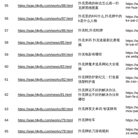
扑克黑桃的标志怎么画—扑
https://
55
https://wap.hljyifu.com/works/88.html
me-hua-
克牌黑桃图案
扑克里的K叫什么,扑克牌中的
https://
56
https://wap.hljyifu.com/works/87.html
ke-pai-
k是什么人物
扑克蛇,扑克蛇牌
57
https://wap.hljyifu.com/works/86.html
https:/
扑克米药 扑克迷最新比赛视
https:/
58
https://wap.hljyifu.com/news/85.html
bi-sai-s
频
https://
扑克电影有哪些
59
https://wap.hljyifu.com/works/84.html
xie.web
扑克牌魔术道具网站大全视
https:/
60
https://wap.hljyifu.com/news/83.html
zhan-da
频
扑克牌防护新纪元：打造最
https://
61
https://wap.hljyifu.com/works/82.html
da-zao-
强塑料护盾
扑克牌运不好的解决办法、
https://
62
https://wap.hljyifu.com/news/81.html
扑克牌运不好的解决办法有
ban-fa-
哪些
https://
扑克牌英文单词-智谋牌局
63
https://wap.hljyifu.com/works/80.html
mou-pai
扑克牌给车
64
https://wap.hljyifu.com/works/79.html
https:/
https:/
扑克牌砍刀游戏规则
65
https://wap.hljyifu.com/works/78.html
ze.web