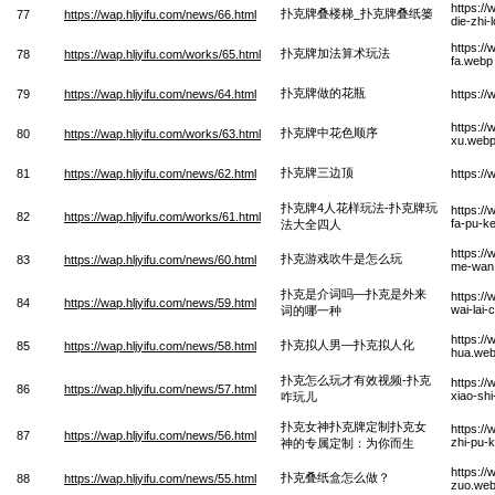
https://
扑克牌叠楼梯_扑克牌叠纸篓
77
https://wap.hljyifu.com/news/66.html
die-zhi-
https:/
扑克牌加法算术玩法
78
https://wap.hljyifu.com/works/65.html
fa.webp
扑克牌做的花瓶
79
https://wap.hljyifu.com/news/64.html
https:/
https:/
扑克牌中花色顺序
80
https://wap.hljyifu.com/works/63.html
xu.web
扑克牌三边顶
81
https://wap.hljyifu.com/news/62.html
https:/
扑克牌4人花样玩法-扑克牌玩
https:/
82
https://wap.hljyifu.com/works/61.html
fa-pu-k
法大全四人
https://
扑克游戏吹牛是怎么玩
83
https://wap.hljyifu.com/news/60.html
me-wan
扑克是介词吗—扑克是外来
https://
84
https://wap.hljyifu.com/news/59.html
wai-lai-
词的哪一种
https://
扑克拟人男—扑克拟人化
85
https://wap.hljyifu.com/news/58.html
hua.we
扑克怎么玩才有效视频-扑克
https:/
86
https://wap.hljyifu.com/news/57.html
xiao-sh
咋玩儿
扑克女神扑克牌定制扑克女
https:/
87
https://wap.hljyifu.com/news/56.html
zhi-pu-
神的专属定制：为你而生
https:/
扑克叠纸盒怎么做？
88
https://wap.hljyifu.com/news/55.html
zuo.we