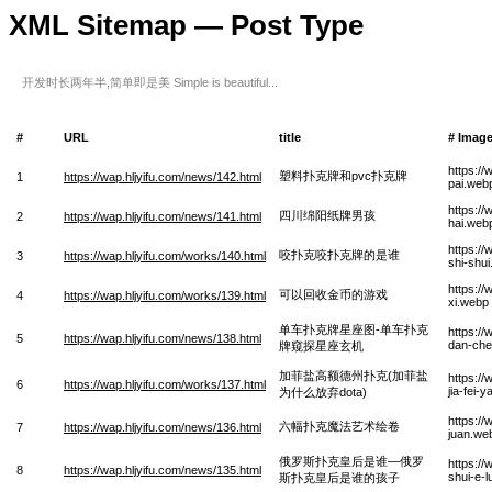
XML Sitemap — Post Type
开发时长两年半,简单即是美 Simple is beautiful...
#
URL
title
# Imag
https:/
塑料扑克牌和pvc扑克牌
1
https://wap.hljyifu.com/news/142.html
pai.web
https:/
四川绵阳纸牌男孩
2
https://wap.hljyifu.com/news/141.html
hai.web
https:/
咬扑克咬扑克牌的是谁
3
https://wap.hljyifu.com/works/140.html
shi-shu
https://
可以回收金币的游戏
4
https://wap.hljyifu.com/works/139.html
xi.webp
单车扑克牌星座图-单车扑克
https:/
5
https://wap.hljyifu.com/news/138.html
dan-che
牌窥探星座玄机
加菲盐高额德州扑克(加菲盐
https://
6
https://wap.hljyifu.com/works/137.html
jia-fei-
为什么放弃dota)
https://
六幅扑克魔法艺术绘卷
7
https://wap.hljyifu.com/news/136.html
juan.we
俄罗斯扑克皇后是谁—俄罗
https:/
8
https://wap.hljyifu.com/news/135.html
shui-e-l
斯扑克皇后是谁的孩子