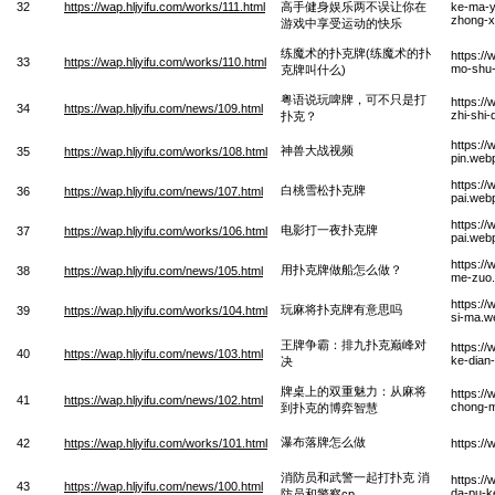
32
https://wap.hljyifu.com/works/111.html
高手健身娱乐两不误让你在
ke-ma-y
zhong-x
游戏中享受运动的快乐
练魔术的扑克牌(练魔术的扑
https://
33
https://wap.hljyifu.com/works/110.html
mo-shu-
克牌叫什么)
粤语说玩啤牌，可不只是打
https:/
34
https://wap.hljyifu.com/news/109.html
zhi-shi
扑克？
https:/
神兽大战视频
35
https://wap.hljyifu.com/works/108.html
pin.web
https:/
白桃雪松扑克牌
36
https://wap.hljyifu.com/news/107.html
pai.web
https://
电影打一夜扑克牌
37
https://wap.hljyifu.com/works/106.html
pai.web
https:/
用扑克牌做船怎么做？
38
https://wap.hljyifu.com/news/105.html
me-zuo
https:/
玩麻将扑克牌有意思吗
39
https://wap.hljyifu.com/works/104.html
si-ma.w
王牌争霸：排九扑克巅峰对
https:/
40
https://wap.hljyifu.com/news/103.html
ke-dian
决
牌桌上的双重魅力：从麻将
https:/
41
https://wap.hljyifu.com/news/102.html
chong-m
到扑克的博弈智慧
瀑布落牌怎么做
42
https://wap.hljyifu.com/works/101.html
https:/
消防员和武警一起打扑克 消
https://
43
https://wap.hljyifu.com/news/100.html
da-pu-k
防员和警察cp