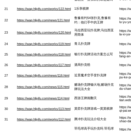
1乐享棋牌
21
https://wap.hljyifu.com/works/122.html
https://
鲁豫有约54张扑克,鲁豫有
https:/
22
https://wap.hljyifu.com/news/121.html
lu-yu-y
约：他们手中的王牌
马拉西亚玩扑克牌;马拉西亚
https:/
23
https://wap.hljyifu.com/works/120.html
la-xi-ya
用简体
青儿扑克牌
24
https://wap.hljyifu.com/works/119.html
https:/
https:/
银行扑克牌活动方案怎么写
25
https://wap.hljyifu.com/works/118.html
fang-an
酒局扑克牿
26
https://wap.hljyifu.com/works/117.html
https://
https://
近景魔术空手变扑克牌
27
https://wap.hljyifu.com/news/116.html
pu-ke-p
赌场扑克牌锄大地;赌场扑克
https:/
28
https://wap.hljyifu.com/news/115.html
du-chan
牌玩法大全
https:/
西游王牌闹翻天
29
https://wap.hljyifu.com/news/114.html
tian.we
https:/
莫弈扑克牌游戏—莫莫棋牌
30
https://wap.hljyifu.com/works/113.html
qi-pai.w
https:/
腾冲扑克玩法介绍大全
31
https://wap.hljyifu.com/works/112.html
shao-da
羽毛球高手玩扑克吗 羽毛球
https:/