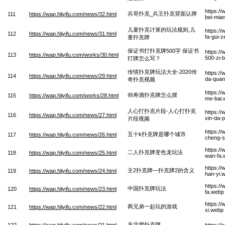
https:/
兵哥扑克_兵王扑克背面认牌
111
https://wap.hljyifu.com/news/32.html
bei-mia
儿童扑克计算的玩法规则,儿
https:/
112
https://wap.hljyifu.com/news/31.html
fa-gui-
童扑克牌
保证书打扑克牌500字 保证书
https:/
113
https://wap.hljyifu.com/works/30.html
500-zi-
打牌怎么写？
传情扑克牌玩法大全-2020传
https:/
114
https://wap.hljyifu.com/news/29.html
da-quan
奇扑克视频
https:/
仰寿酒扑克牌怎么摆
115
https://wap.hljyifu.com/works/28.html
me-bai.
人心打扑克片段-人心打扑克
https:/
116
https://wap.hljyifu.com/news/27.html
xin-da-
片段视频
https://
五十k扑克牌是哪个城市
117
https://wap.hljyifu.com/news/26.html
cheng-s
https://
二人扑克牌变色龙玩法
118
https://wap.hljyifu.com/news/25.html
wan-fa.
https:/
主2扑克牌—扑克牌2的含义
119
https://wap.hljyifu.com/news/24.html
han-yi.
https:/
中国扑克牌玩法
120
https://wap.hljyifu.com/news/23.html
fa.webp
https://
两兄弟一起玩的游戏
121
https://wap.hljyifu.com/news/22.html
xi.webp
东北摆扑克牌
122
https://wap.hljyifu.com/news/21.html
https:/