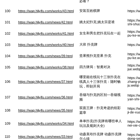
必看？
安装百姓棋牌
100
https://wap.hljyifu.com/works/43.html
https:/
https://
姚太妃扑克;姚太宗是谁
101
https://wap.hljyifu.com/news/42.html
shi-shu
https:/
女生和男生把扑克玩在一起
102
https://wap.hljyifu.com/works/41.html
pu-ke-w
大班 扑克牌
103
https://wap.hljyifu.com/works/40.html
https:/
https://
坚果熊扑克坚果 扑克
104
https://wap.hljyifu.com/news/39.html
pu-ke.w
https://
四方牌局：智勇对决
105
https://wap.hljyifu.com/works/38.html
jue.web
哪里能在线玩十三张扑克在
https://
106
https://wap.hljyifu.com/news/37.html
线真人十三张扑克：随时畅
zhang-p
ju.webp
玩，即刻开局
吞烟与扑克的区别—吞烟视
https:/
107
https://wap.hljyifu.com/news/36.html
yan-shi
频
双面王牌：扑克奇迹的炫彩
https:/
108
https://wap.hljyifu.com/news/35.html
ji-de-x
篇章
单单扑克(扑克牌有哪些单人
https:/
109
https://wap.hljyifu.com/works/34.html
nei-xie
玩法及规则大全)
动森美玲扑克牌 动森扑克牌
https:/
110
https://wap.hljyifu.com/news/33.html
dong-se
怎么猜