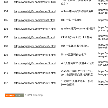
https://
133
https://wap.hljyifu.com/news/10.html
quan-go
略》》
https://
richaed扑克致胜秘籍全解析
134
https://wap.hljyifu.com/works/9.html
quan-jie
lqk 扑克 扑克pink
135
https://wap.hljyifu.com/news/8.html
https:/
https:/
gradient扑克—current扑克牌
136
https://wap.hljyifu.com/works/7.html
pai.web
https://
CF全新扑克近战-cfak扑克
137
https://wap.hljyifu.com/news/6.html
pu-ke.w
https:/
9张扑克牌,点数分别为1
138
https://wap.hljyifu.com/works/5.html
bie-wei
https:/
5个扑克牌叫什么名字
139
https://wap.hljyifu.com/works/4.html
ming-zi
https:/
4-5人扑克牌,扑克牌4人玩法
140
https://wap.hljyifu.com/works/3.html
ren-wan
2025年中国扑克行业十强出
https:/
141
https://wap.hljyifu.com/works/2.html
hang-ye
炉，头部头部品牌格局初定
10秒内扑克牌变色吗—扑克
https:/
142
https://wap.hljyifu.com/works/1.html
ma-pu-k
牌十点玩法
& XML Sitemap .