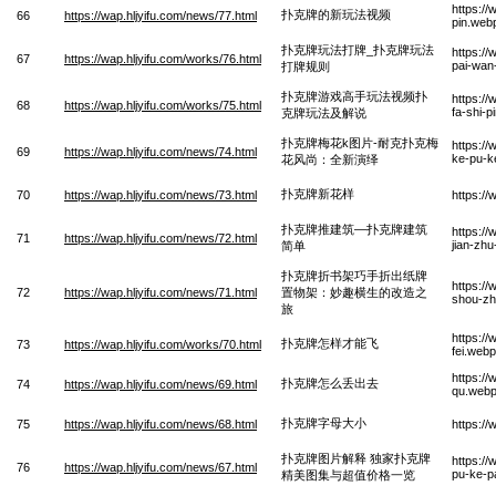
https://
扑克牌的新玩法视频
66
https://wap.hljyifu.com/news/77.html
pin.web
扑克牌玩法打牌_扑克牌玩法
https:/
67
https://wap.hljyifu.com/works/76.html
pai-wan
打牌规则
扑克牌游戏高手玩法视频扑
https:/
68
https://wap.hljyifu.com/works/75.html
fa-shi-p
克牌玩法及解说
扑克牌梅花k图片-耐克扑克梅
https://
69
https://wap.hljyifu.com/news/74.html
ke-pu-k
花风尚：全新演绎
扑克牌新花样
70
https://wap.hljyifu.com/news/73.html
https:/
扑克牌推建筑—扑克牌建筑
https://
71
https://wap.hljyifu.com/news/72.html
jian-zhu
简单
扑克牌折书架巧手折出纸牌
https://
72
https://wap.hljyifu.com/news/71.html
置物架：妙趣横生的改造之
shou-zh
旅
https:/
扑克牌怎样才能飞
73
https://wap.hljyifu.com/works/70.html
fei.webp
https:/
扑克牌怎么丢出去
74
https://wap.hljyifu.com/news/69.html
qu.web
扑克牌字母大小
75
https://wap.hljyifu.com/news/68.html
https:/
扑克牌图片解释 独家扑克牌
https://
76
https://wap.hljyifu.com/news/67.html
pu-ke-pa
精美图集与超值价格一览