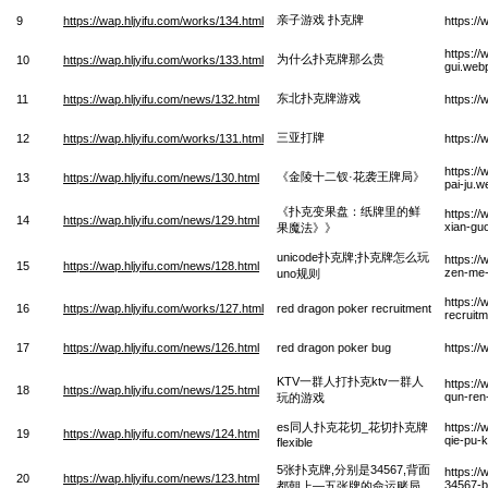
亲子游戏 扑克牌
9
https://wap.hljyifu.com/works/134.html
https://
https:/
为什么扑克牌那么贵
10
https://wap.hljyifu.com/works/133.html
gui.web
东北扑克牌游戏
11
https://wap.hljyifu.com/news/132.html
https:/
三亚打牌
12
https://wap.hljyifu.com/works/131.html
https:/
https://
《金陵十二钗·花袭王牌局》
13
https://wap.hljyifu.com/news/130.html
pai-ju.w
《扑克变果盘：纸牌里的鲜
https://
14
https://wap.hljyifu.com/news/129.html
xian-gu
果魔法》》
unicode扑克牌;扑克牌怎么玩
https:/
15
https://wap.hljyifu.com/news/128.html
zen-me-
uno规则
https:/
16
https://wap.hljyifu.com/works/127.html
red dragon poker recruitment
recruit
17
https://wap.hljyifu.com/news/126.html
red dragon poker bug
https:/
KTV一群人打扑克ktv一群人
https://
18
https://wap.hljyifu.com/news/125.html
qun-ren
玩的游戏
es同人扑克花切_花切扑克牌
https:/
19
https://wap.hljyifu.com/news/124.html
qie-pu-k
flexible
5张扑克牌,分别是34567,背面
https://
20
https://wap.hljyifu.com/news/123.html
34567-b
都朝上—五张牌的命运赌局