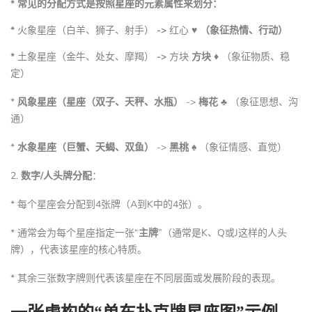
* 常见的分配方式是按照星座的元素属性来划分：
*
火象星座（白羊、狮子、射手）
->
红心 ♥
（象征热情、行动）
*
土象星座（金牛、处女、摩羯）
->
方块
方块 ♦
（象征物质、稳
定）
*
风象星座（星座（双子、天秤、水瓶）
->
梅花 ♣
（象征思想、沟
通）
*
水象星座（巨蟹、天蝎、双鱼）
->
黑桃 ♠
（象征情感、直觉）
2.
数字/人头牌分配
：
* 每个星座会分配到4张牌（A到K中的4张）。
* 通常会为每个星座指定一张“
主牌
”（通常是K、Q或J这样的人头
牌），代表该星座的核心特质。
* 其余三张数字牌则代表该星座在不同层面或发展阶段的表现。
一张虚构的“单车扑克牌星座图”示例