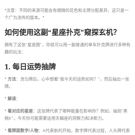
*注意：不同的来源可能会有细微的花色和主牌分配差异，这只是一
个广为流传的版本。*
如何使用这副“星座扑克”窥探玄机？
拥有了这张“星座图”，你就可以用一副普通的单车扑克牌进行多种有
趣的玩法：
1.
每日运势抽牌
*
方法
：洗匀牌后，心中想着“我今天的运势如何？”，然后抽出一张
牌。
*
解读
：
*
看对应的星座
：这张牌代表了哪种能量在影响你？例如，抽到“黑
桃K”，今天你可能需要运用天蝎座的洞察力和决断力。
*
看牌面数字/人物
：A代表新的开始，数字牌代表过程，人头牌代表