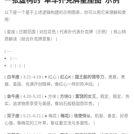
以下是一个基于上述逻辑构建的示例图表，你可以用它来理解和使
用：
| 星座 | 日期范围 | 对应花色 | 代表扑代表扑克牌（示例） | 核心特
质解读（结合扑克牌意象） |
| :--
| :--
| : | : | : |
|
白羊座
| 3.21-4.19 | ♥ 红心 |
红心K
|
国王般的领导力
，勇敢，勇
敢、直接、充满开创精神，像红心一样炽热冲动。 |
|
金牛座
| 4.20-5.20 | ♦ 方块 |
方块Q
|
富饶的女王
，稳定、稳定、务
实、追求物质享受与美感，像钻石般稳固而珍贵。 |
|
双子座
| 5.21-6.21 | ♣ 梅花 |
梅花J
|
信使侍从
，机智、善变、好奇
心强，像梅花的三叶草，象征着交流与多面性。 |