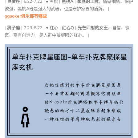
|
巨蟹座
| 6.22-7.22 | ♠ 黑桃 |
黑桃A
|
家庭的王牌
，情感细腻、保护
欲强，黑桃A既是强大的武器，也是守护家园的盾牌。 |
ggpoker俱乐部有哪些
|
狮子座
| 7.23-8.22 | ♥ 红心 |
红心Q
|
光芒四射的女王
，自信、慷
慨、富有创造力，是人群中最耀眼的红心。 |