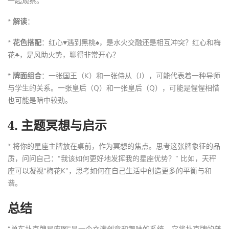
一起观察。
*
解读
：
*
花色搭配
：红心♥遇到黑桃♠，是水火交融还是相互冲突？红心和梅
花♣，是风助火势，聊得非常开心？
*
牌面组合
：一张国王（K）和一张侍从（J），可能代表着一种导师
与学生的关系。一张皇后（Q）和一张皇后（Q），可能是惺惺相惜
也可能是暗中较劲。
4.
主题冥想与启示
* 将你的星座主牌放在桌前，作为冥想的焦点。思考这张牌象征的品
质，问问自己：“我该如何更好地发挥我的星座优势？” 比如，天秤
座可以凝视“梅花K”，思考如何在自己生活中创造更多的平衡与和
谐。
总结