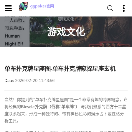
游戏文化
单车扑克牌星座图-单车扑克牌窥探星座玄机
Date
2026-02-20 11:43:56
当然！你提到的“单车扑克牌星座图”是一个非常有趣的跨界概念，它
将经典的
Bicycle扑克牌（俗称“单车牌”）
与我们熟悉的
西方十二星
座
联系起来，形成一种独特的、带有神秘色彩的娱乐占卜或性格分
析工具。