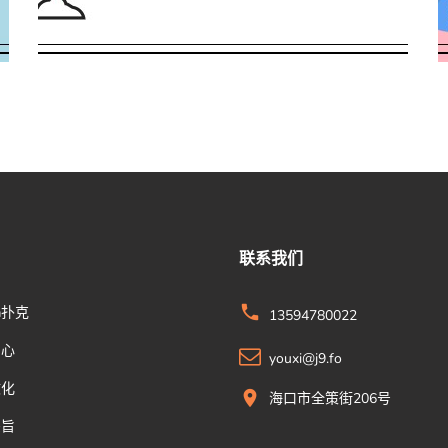
联系我们
a扑克
13594780022
中心
youxi@j9.fo
文化
海口市全策街206号
宗旨