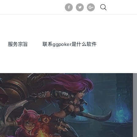
服务宗旨
联系ggpoker是什么软件