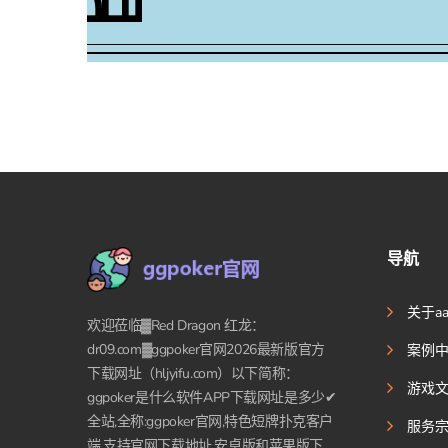
导航
关于a
欢迎莅临▓Red Dragon 红龙：
dr09.com▓ggpoker官网2026最新版官方
案例
下载网址（hljyifu.com）以下简称：
游戏
ggpoker是什么软件APP下载网址是多少✔
全站,全称:ggpoker官网,特色短牌扑克客户
服务
端,支持官网下载地址,安卓版和苹果版下