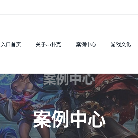
版入口首页
关于aa扑克
案例中心
游戏文化
案例中心