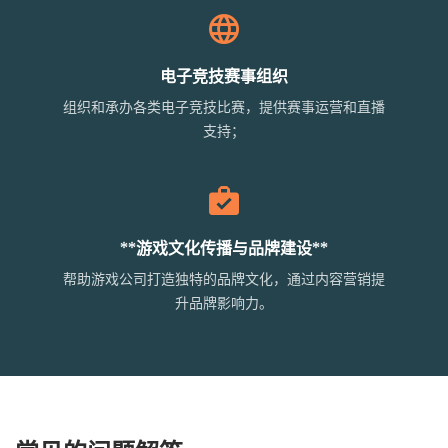
电子竞技赛事组织
组织和承办各类电子竞技比赛，提供赛事运营和直播
支持；
**游戏文化传播与品牌建设**
帮助游戏公司打造独特的品牌文化，通过内容营销提
升品牌影响力。