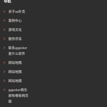
导航
关于aa扑克
案例中心
游戏文化
服务宗旨
联系ggpoker
是什么软件
网站地图
网站地图
网站地图
ggpoker俱乐
部有哪些网页
版