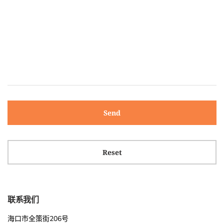
Send
Reset
联系我们
海口市全策街206号