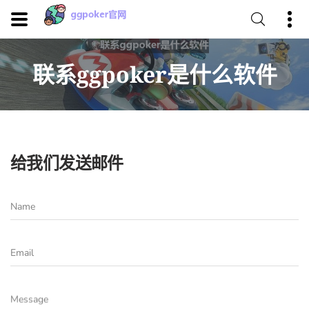
联系ggpoker是什么软件
给我们发送邮件
Name
Email
Message