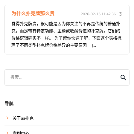
为什么扑克牌那么贵
2026-02-15 11:42:36
觉得扑克牌贵，很可能是因为你关注的不再是传统的普通扑
克，而是带有特定功能、主题或收藏价值的扑克牌。它们的
价格逻辑确实不一样。 为了帮你快速了解，下面这个表格梳
理了不同类型扑克牌价格差异的主要原因。 |...
搜索...
导航
关于aa扑克
案例中心