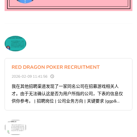
RED DRAGON POKER RECRUITMENT
2026-02-09 11:41:56
我在其他招聘渠道发现了一家同名公司在招募游戏相关人
才。由于无法确认这是否为用户所指的公司，下表的信息仅
供你参考。 | 招聘岗位 | 公司业务方向 | 关键要求 |ggp&...