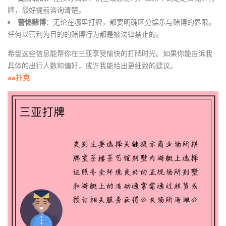
牌，最好提前咨询清楚。
警惕赌博
：无论在哪里打牌，都要明确区分娱乐与赌博的界限。
任何以营利为目的的赌博行为都是被法律禁止的。
希望这些信息能帮你在三亚享受愉快的打牌时光。如果你能告诉我
具体的出行人数和偏好，或许我能给出更细致的建议。
aa扑克