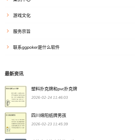
游戏文化
服务宗旨
联系ggpoker是什么软件
最新资讯
塑料扑克牌和pvc扑克牌
2026-02-24 11:46:03
四川绵阳纸牌男孩
2026-02-23 11:45:39