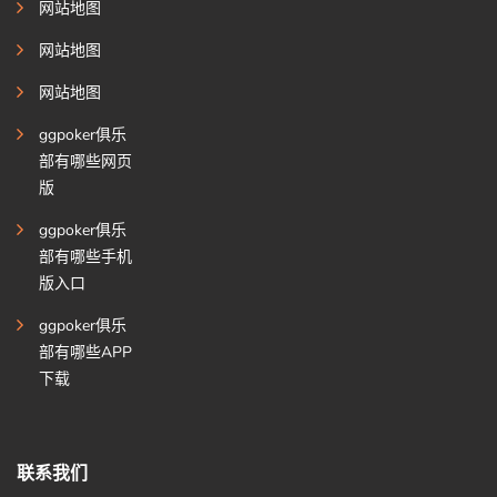
网站地图
网站地图
网站地图
ggpoker俱乐
部有哪些网页
版
ggpoker俱乐
部有哪些手机
版入口
ggpoker俱乐
部有哪些APP
下载
联系我们