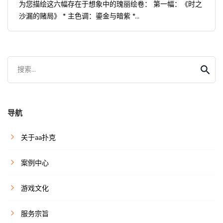
为您描绘这六幅存在于想象中的瑰丽绘卷： 第一幅：《时之
沙漏的赌局》 * 主色调：鎏金与暗紫 *...
搜索...
导航
关于aa扑克
案例中心
游戏文化
服务宗旨