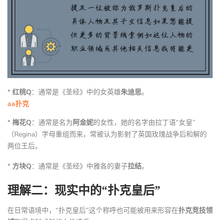
*
红桃Q
：通常是《圣经》中的女英雄
朱迪思
。
aa扑克
*
梅花Q
：通常是名为
阿金妮
的女性，她的名字由拉丁语“女皇”
（Regina）字母重组而来，常被认为影射了英国玫瑰战争后和解的
两位王后。
*
方块Q
：通常是《圣经》中雅各的妻子
拉结
。
理解二：现实中的“扑克皇后”
在日常语境中，“扑克皇后”这个称呼也可能被用来形容在
扑克竞技领