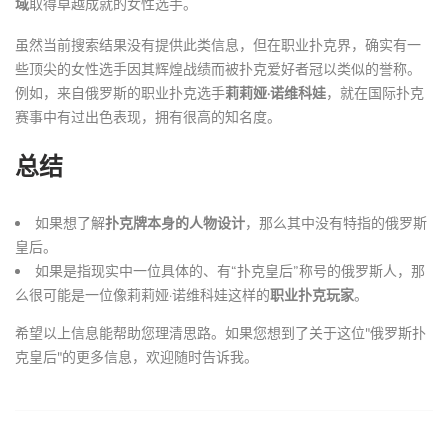
域
取得卓越成就的女性选手。
虽然当前搜索结果没有提供此类信息，但在职业扑克界，确实有一
些顶尖的女性选手因其辉煌战绩而被扑克爱好者冠以类似的誉称。
例如，来自俄罗斯的职业扑克选手
莉莉娅·诺维科娃
，就在国际扑克
赛事中有过出色表现，拥有很高的知名度。
总结
如果想了解
扑克牌本身的人物设计
，那么其中没有特指的俄罗斯
皇后。
如果是指现实中一位具体的、有“扑克皇后”称号的俄罗斯人，那
么很可能是一位像莉莉娅·诺维科娃这样的
职业扑克玩家
。
希望以上信息能帮助您理清思路。如果您想到了关于这位"俄罗斯扑
克皇后"的更多信息，欢迎随时告诉我。